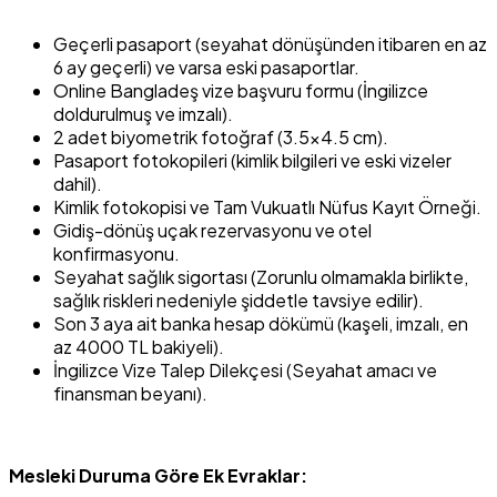
Geçerli pasaport (seyahat dönüşünden itibaren en az
6 ay geçerli) ve varsa eski pasaportlar.
Online Bangladeş vize başvuru formu (İngilizce
doldurulmuş ve imzalı).
2 adet biyometrik fotoğraf (3.5×4.5 cm).
Pasaport fotokopileri (kimlik bilgileri ve eski vizeler
dahil).
Kimlik fotokopisi ve Tam Vukuatlı Nüfus Kayıt Örneği.
Gidiş-dönüş uçak rezervasyonu ve otel
konfirmasyonu.
Seyahat sağlık sigortası (Zorunlu olmamakla birlikte,
sağlık riskleri nedeniyle şiddetle tavsiye edilir).
Son 3 aya ait banka hesap dökümü (kaşeli, imzalı, en
az 4000 TL bakiyeli).
İngilizce Vize Talep Dilekçesi (Seyahat amacı ve
finansman beyanı).
Mesleki Duruma Göre Ek Evraklar: