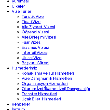
Kurumsal
Ülkeler
Vize Türleri
Turistik Vize
Ticari Vize
Aile Ziyareti Vizesi
Öğrenci Vizesi
Aile Birleşimi Vizesi
Fuar Vizesi
Erasmus Vizesi
Interrail Vizesi
Ulusal Vize
Başvuru Süreci
Hizmetlerimiz
Konaklama ve Tur Hizmetleri
Vize Danışmanlık Hizmetleri
Organizasyon Hizmetleri
Oturum İzni (İkamet İzni) Danışmanlığı
Transfer Hizmetleri
Uçak Bileti Hizmetleri
Rehberler
İletişim