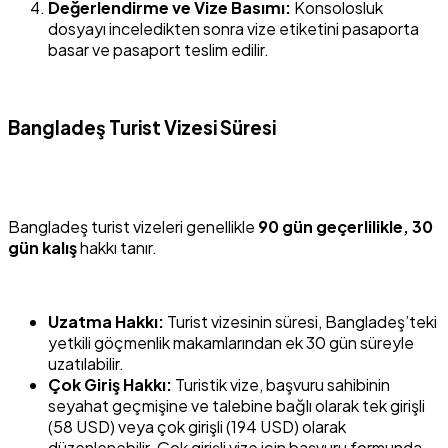
Değerlendirme ve Vize Basımı:
Konsolosluk
dosyayı inceledikten sonra vize etiketini pasaporta
basar ve pasaport teslim edilir.
Bangladeş Turist Vizesi Süresi
Bangladeş turist vizeleri genellikle
90 gün geçerlilikle, 30
gün kalış
hakkı tanır.
Uzatma Hakkı:
Turist vizesinin süresi, Bangladeş’teki
yetkili göçmenlik makamlarından ek 30 gün süreyle
uzatılabilir.
Çok Giriş Hakkı:
Turistik vize, başvuru sahibinin
seyahat geçmişine ve talebine bağlı olarak tek girişli
(58 USD) veya çok girişli (194 USD) olarak
düzenlenebilir. Çok girişli vize için başvuru formunda