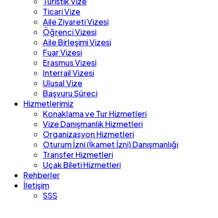
Turistik Vize
Ticari Vize
Aile Ziyareti Vizesi
Öğrenci Vizesi
Aile Birleşimi Vizesi
Fuar Vizesi
Erasmus Vizesi
Interrail Vizesi
Ulusal Vize
Başvuru Süreci
Hizmetlerimiz
Konaklama ve Tur Hizmetleri
Vize Danışmanlık Hizmetleri
Organizasyon Hizmetleri
Oturum İzni (İkamet İzni) Danışmanlığı
Transfer Hizmetleri
Uçak Bileti Hizmetleri
Rehberler
İletişim
SSS