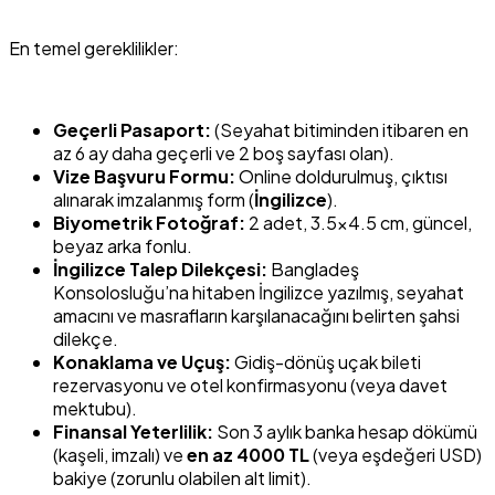
En temel gereklilikler:
Geçerli Pasaport:
(Seyahat bitiminden itibaren en
az 6 ay daha geçerli ve 2 boş sayfası olan).
Vize Başvuru Formu:
Online doldurulmuş, çıktısı
alınarak imzalanmış form (
İngilizce
).
Biyometrik Fotoğraf:
2 adet, 3.5×4.5 cm, güncel,
beyaz arka fonlu.
İngilizce Talep Dilekçesi:
Bangladeş
Konsolosluğu’na hitaben İngilizce yazılmış, seyahat
amacını ve masrafların karşılanacağını belirten şahsi
dilekçe.
Konaklama ve Uçuş:
Gidiş-dönüş uçak bileti
rezervasyonu ve otel konfirmasyonu (veya davet
mektubu).
Finansal Yeterlilik:
Son 3 aylık banka hesap dökümü
(kaşeli, imzalı) ve
en az 4000 TL
(veya eşdeğeri USD)
bakiye (zorunlu olabilen alt limit).