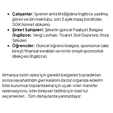
Çalışanlar:
İşveren antetli kâğıdına İngilizce yazılmış
görev ve izin mektubu, son 3 aylık maaş bordroları,
SGK hizmet dökümü.
Şirket Sahipleri:
Şirketin güncel Faaliyet Belgesi
(
İngilizce
), Vergi Levhası, Ticaret Sicil Gazetesi, İmza
Sirküleri.
Öğrenciler:
Güncel öğrenci belgesi, sponsorun (aile
bireyi) finansal evrakları ve noter onaylı sponsorluk
dilekçesi (İngilizce).
Almanya turist vizesi için gerekli belgeleri topladıktan
sonra seyahatinizin geri kalanını da biz organize edelim.
İster kurumsal toplantılarınız için uçak-otel-transfer
rezervasyonu, ister bireysel tatiliniz için özel tur
seçenekleri… Tüm detaylarda yanınızdayız.