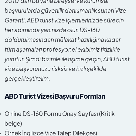
2010’dan bu yana bireysel ve kurumsal
başvurularda güvenilir danışmanlık sunan Vize
Garanti, ABD turist vize işlemlerinizde sürecin
her adımında yanınızda olur. DS-160
doldurulmasından mülakat hazırlığına kadar
tüm aşamaları profesyonel ekibimiz titizlikle
yürütür. Şimdi bizimle iletişime geçin, ABD turist
vize başvurunuzu risksiz ve hızlı şekilde
gerçekleştirelim.
ABD Turist Vizesi Başvuru Formları
Online DS-160 Formu Onay Sayfası (Kritik
belge)
Örnek İngilizce Vize Talep Dilekçesi