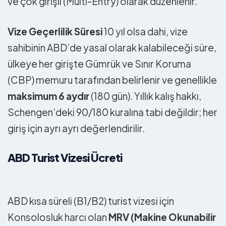
ve çok girişli (Multi-Entry) olarak düzenlenir.
Vize Geçerlilik Süresi
10 yıl olsa dahi, vize
sahibinin ABD’de yasal olarak kalabileceği süre,
ülkeye her girişte Gümrük ve Sınır Koruma
(CBP) memuru tarafından belirlenir ve genellikle
maksimum 6 aydır
(180 gün). Yıllık kalış hakkı,
Schengen’deki 90/180 kuralına tabi değildir; her
giriş için ayrı ayrı değerlendirilir.
ABD Turist Vizesi Ücreti
ABD kısa süreli (B1/B2) turist vizesi için
Konsolosluk harcı olan
MRV (Makine Okunabilir