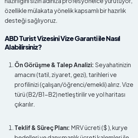
hazırlığını sizin adınıza profesyonelce yürütüyor,
özellikle mülakata yönelik kapsamlı bir hazırlık
desteği sağlıyoruz.
ABD Turist Vizesini Vize Garanti ile Nasıl
Alabilirsiniz?
Ön Görüşme & Talep Analizi:
Seyahatinizin
amacını (tatil, ziyaret, gezi), tarihleri ve
profilinizi (çalışan/öğrenci/emekli) alırız. Vize
türü (B2/B1-B2) netleştirilir ve yol haritası
çıkarılır.
Teklif & Süreç Planı:
MRV ücreti ($ ), kurye
bedelleri ve danışmanlık ücreti kalemleri ile