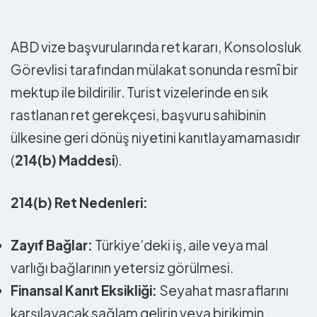
ABD vize başvurularında ret kararı, Konsolosluk
Görevlisi tarafından mülakat sonunda resmî bir
mektup ile bildirilir. Turist vizelerinde en sık
rastlanan ret gerekçesi, başvuru sahibinin
ülkesine geri dönüş niyetini kanıtlayamamasıdır
(
214(b) Maddesi
).
214(b) Ret Nedenleri:
Zayıf Bağlar:
Türkiye’deki iş, aile veya mal
varlığı bağlarının yetersiz görülmesi.
Finansal Kanıt Eksikliği:
Seyahat masraflarını
karşılayacak sağlam gelirin veya birikimin