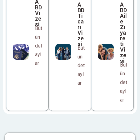
A
A
A
BD
BD
BD
Vi
Ti
Ail
ze
ca
e
si
ri
Zi
Büt
Vi
ya
ün
ze
re
si
ti
det
Büt
Vi
ayl
ze
ün
si
ar
Büt
det
ün
ayl
det
ar
ayl
ar