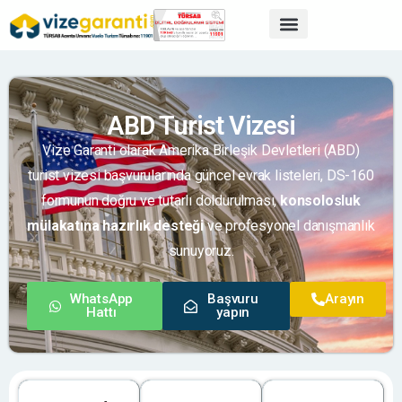
ABD Turist Vizesi
Vize Garanti olarak Amerika Birleşik Devletleri (ABD)
turist vizesi başvurularında güncel evrak listeleri, DS-160
formunun doğru ve tutarlı doldurulması,
konsolosluk
mülakatına hazırlık desteği
ve profesyonel danışmanlık
sunuyoruz.
WhatsApp
Başvuru
Arayın
Hattı
yapın