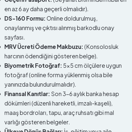
en az 6 ay daha geçerli olmalıdır).
DS-160 Formu:
Online doldurulmuş,
onaylanmış ve çıktısı alınmış barkodlu onay
sayfası.
MRV Ücreti Ödeme Makbuzu:
(Konsolosluk
harcının ödendiğini gösteren belge).
Biyometrik Fotoğraf:
5×5 cm ölçülere uygun
fotoğraf (online forma yüklenmiş olsa bile
yanınızda bulundurulmalıdır).
Finansal Kanıtlar:
Son 3-6 aylık banka hesap
dökümleri (düzenli hareketli, imzalı-kaşeli),
maaş bordroları, tapu, araç ruhsatı gibi mal
varlığı gösteren belgeler.
Ülkeye Dönüş Bağları:
İş, eğitim veya aile