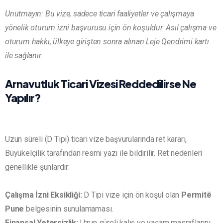
Unutmayın: Bu vize, sadece ticari faaliyetler ve çalışmaya
yönelik oturum izni başvurusu için ön koşuldur. Asıl çalışma ve
oturum hakkı, ülkeye girişten sonra alınan Leje Qendrimi kartı
ile sağlanır.
Arnavutluk Ticari Vizesi Reddedilirse Ne
Yapılır?
Uzun süreli (D Tipi) ticari vize başvurularında ret kararı,
Büyükelçilik tarafından resmi yazı ile bildirilir. Ret nedenleri
genellikle şunlardır:
Çalışma İzni Eksikliği:
D Tipi vize için ön koşul olan
Permitë
Pune
belgesinin sunulamaması.
Finansal Yetersizlik:
Uzun süreli kalış ve yaşam masraflarını