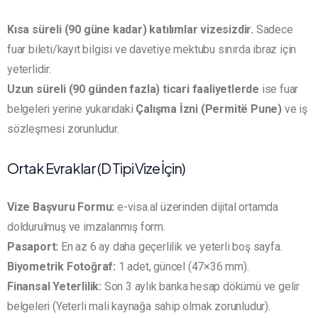
Kısa süreli (90 güne kadar) katılımlar vizesizdir.
Sadece
fuar bileti/kayıt bilgisi ve davetiye mektubu sınırda ibraz için
yeterlidir.
Uzun süreli (90 günden fazla) ticari faaliyetlerde
ise fuar
belgeleri yerine yukarıdaki
Çalışma İzni (Permitë Pune)
ve iş
sözleşmesi zorunludur.
Ortak Evraklar (D Tipi Vize İçin)
Vize Başvuru Formu:
e-visa.al üzerinden dijital ortamda
doldurulmuş ve imzalanmış form.
Pasaport:
En az 6 ay daha geçerlilik ve yeterli boş sayfa.
Biyometrik Fotoğraf:
1 adet, güncel (47×36 mm).
Finansal Yeterlilik:
Son 3 aylık banka hesap dökümü ve gelir
belgeleri (Yeterli mali kaynağa sahip olmak zorunludur).