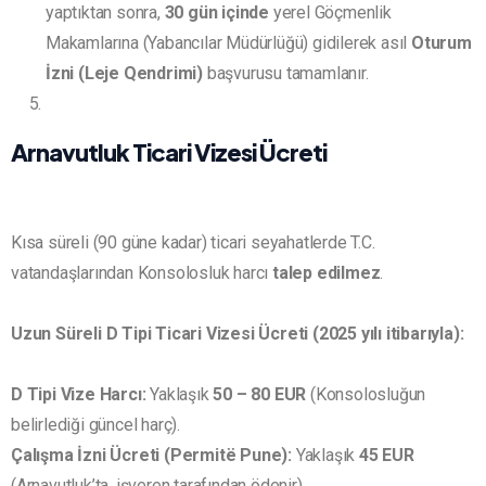
yaptıktan sonra,
30 gün içinde
yerel Göçmenlik
Makamlarına (Yabancılar Müdürlüğü) gidilerek asıl
Oturum
İzni (Leje Qendrimi)
başvurusu tamamlanır.
Arnavutluk Ticari Vizesi Ücreti
Kısa süreli (90 güne kadar) ticari seyahatlerde T.C.
vatandaşlarından Konsolosluk harcı
talep edilmez
.
Uzun Süreli D Tipi Ticari Vizesi Ücreti (2025 yılı itibarıyla):
D Tipi Vize Harcı:
Yaklaşık
50 – 80 EUR
(Konsolosluğun
belirlediği güncel harç).
Çalışma İzni Ücreti (Permitë Pune):
Yaklaşık
45 EUR
(Arnavutluk’ta, işveren tarafından ödenir).