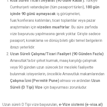
Kısa Süreli Ticari Seyahat (90 Güne Kadar):
Türkiye
Cumhuriyeti vatandaşları (tüm pasaport türleri),
180 gün
içinde 90 günü aşmayacak
iş görüşmeleri,
fuar/konferans katılımları, ticari toplantılar veya pazar
araştırmaları için
vizeden muaftırlar
. Bu süre zarfında
vize başvurusu yapılmasına gerek yoktur. Girişte sadece
pasaport, konaklama ve dönüş bileti gibi temel belgelerin
ibrazı yeterlidir.
Uzun Süreli Çalışma/Ticari Faaliyet (90 Günden Fazla):
Arnavutluk’ta bir şirket kurmak, maaş karşılığı çalışmak
veya 90 günden uzun sürecek bir mesleki faaliyette
bulunmak isteyenlerin, öncelikle Arnavutluk makamlarından
Çalışma İzni (Permitë Pune)
alması ve ardından
Uzun
Süreli (D Tipi) Vize
için başvurması zorunludur.
Uzun süreli D Tipi vize başvuruları,
e-Vize sistemi (e-visa.al)