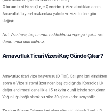
Oturum İzni Harcı (Leje Qendrimi):
Vize alındıktan sonra
Arnavutluk’ta yerel makamlara yatırılır ve vize türüne göre
değişir.
Not: Vize harcı, başvurunun reddedilmesi veya geri çekilmesi
durumunda iade edilmez.
Arnavutluk Ticari Vizesi Kaç Günde Çıkar?
Arnavutluk ticari vize başvurusu (D Tipi), Çalışma İzni alındıktan
sonra e-Vize sistemi üzerinden başlatıldığında, Konsolosluk
değerlendirmesi genellikle
15 takvim günü
içinde sonuçlanır.
Yoğunluğa bağlı olarak bu süre 30 güne kadar uzayabilir.
Toplam Süreç:
Çalışma İzni alma süresi (yaklaşık 1 ay) + D