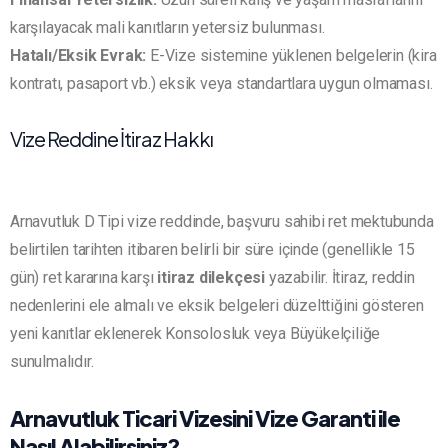
karşılayacak mali kanıtların yetersiz bulunması.
Hatalı/Eksik Evrak:
E-Vize sistemine yüklenen belgelerin (kira
kontratı, pasaport vb.) eksik veya standartlara uygun olmaması.
Vize Reddine İtiraz Hakkı
Arnavutluk D Tipi vize reddinde, başvuru sahibi ret mektubunda
belirtilen tarihten itibaren belirli bir süre içinde (genellikle 15
gün) ret kararına karşı
itiraz dilekçesi
yazabilir. İtiraz, reddin
nedenlerini ele almalı ve eksik belgeleri düzelttiğini gösteren
yeni kanıtlar eklenerek Konsolosluk veya Büyükelçiliğe
sunulmalıdır.
Arnavutluk Ticari Vizesini Vize Garanti ile
Nasıl Alabilirsiniz?