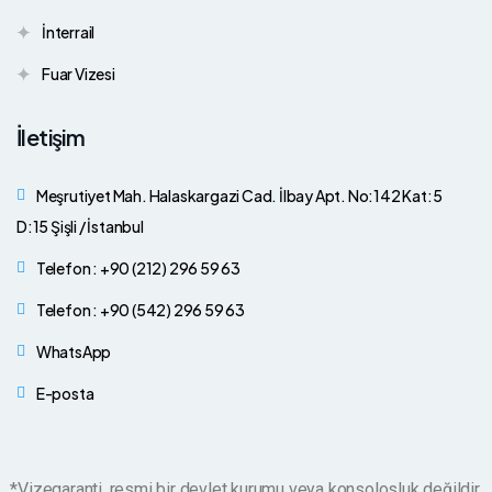
İnterrail
Fuar Vizesi
İletişim
Meşrutiyet Mah. Halaskargazi Cad. İlbay Apt. No:142 Kat:5
D:15 Şişli / İstanbul
Telefon : +90 (212) 296 59 63
Telefon : +90 (542) 296 59 63
WhatsApp
E-posta
*Vizegaranti, resmi bir devlet kurumu veya konsolosluk değildir.