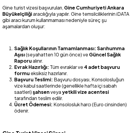
Gine turist vizesi başvuruları,
Gine Cumhuriyeti Ankara
Büyükelçiliği
aracılığıyla yapılır. Gine temsilciliklerinin iDATA
gibi aracı kurum kullanmaması nedeniyle süreç şu
aşamalardan oluşur:
Sağlık Koşullarının Tamamlanması:
Sarıhumma
Aşısı
(seyahatten 10 gün önce) ve
Güncel Sağlık
Raporu
alınır.
Evrak Hazırlığı:
Tüm evraklar ve
4 adet başvuru
formu
eksiksiz hazırlanır.
Başvuru Teslimi:
Başvuru dosyası, Konsolosluğun
vize kabul saatlerinde (genellikle hafta içi sabah
saatleri)
şahsen
veya
yetkili vize acentesi
tarafından teslim edilir.
Ücret Ödemesi:
Konsolosluk harcı (Euro cinsinden)
ödenir.