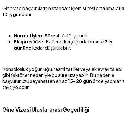
Gine vize başvurularının standart işlem süresi ortalama
7 ila
10 iş günü
dür.
Normal İşlem Süresi:
7-10 iş günü.
Ekspres Vize:
Ek ücret karşılığında bu süre
3 iş
gününe
kadar düşürülebilir.
Konsolosluk yoğunluğu, resmi tatiller veya ek evrak talebi
gibi faktörler nedeniyle bu süre uzayabilir. Bu nedenle
başvurunuzu seyahatten en az
15-20 gün
önce yapmanız
tavsiye edilir.
Gine Vizesi Uluslararası Geçerliliği