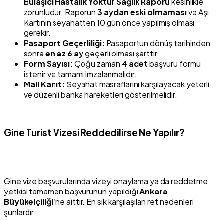
Bulaşıcı Hastalık Yoktur Sağlık Raporu
kesinlikle
zorunludur. Raporun
3 aydan eski olmaması
ve Aşı
Kartının seyahatten 10 gün önce yapılmış olması
gerekir.
Pasaport Geçerliliği:
Pasaportun dönüş tarihinden
sonra
en az 6 ay
geçerli olması şarttır.
Form Sayısı:
Çoğu zaman
4 adet
başvuru formu
istenir ve tamamı imzalanmalıdır.
Mali Kanıt:
Seyahat masraflarını karşılayacak yeterli
ve düzenli banka hareketleri gösterilmelidir.
Gine Turist Vizesi Reddedilirse Ne Yapılır?
Gine vize başvurularında vizeyi onaylama ya da reddetme
yetkisi tamamen başvurunun yapıldığı
Ankara
Büyükelçiliği
‘ne aittir. En sık karşılaşılan ret nedenleri
şunlardır: