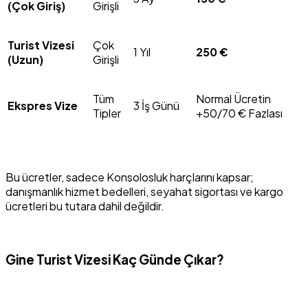
(Çok Giriş)
Girişli
Turist Vizesi
Çok
1 Yıl
250 €
(Uzun)
Girişli
Tüm
Normal Ücretin
Ekspres Vize
3 İş Günü
Tipler
+50/70 € Fazlası
Bu ücretler, sadece Konsolosluk harçlarını kapsar;
danışmanlık hizmet bedelleri, seyahat sigortası ve kargo
ücretleri bu tutara dahil değildir.
Gine Turist Vizesi Kaç Günde Çıkar?