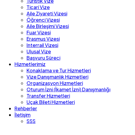
Turistik Vize
Ticari Vize
Aile Ziyareti Vizesi
Öğrenci Vizesi
Aile Birleşimi Vizesi
Fuar Vizesi
Erasmus Vizesi
Interrail Vizesi
Ulusal Vize
Başvuru Süreci
Hizmetlerimiz
Konaklama ve Tur Hizmetleri
Vize Danışmanlık Hizmetleri
Organizasyon Hizmetleri
Oturum İzni (İkamet İzni) Danışmanlığı
Transfer Hizmetleri
Uçak Bileti Hizmetleri
Rehberler
İletişim
SSS