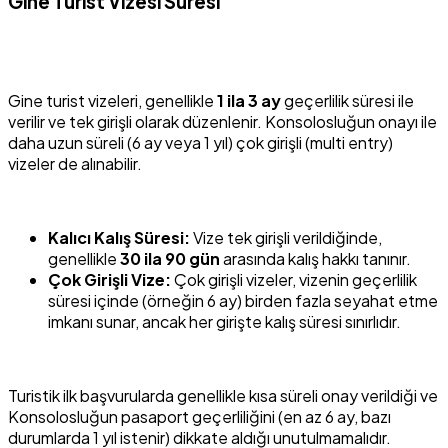
Gine Turist Vizesi Süresi
Gine turist vizeleri, genellikle
1 ila 3 ay
geçerlilik süresi ile
verilir ve tek girişli olarak düzenlenir. Konsolosluğun onayı ile
daha uzun süreli (6 ay veya 1 yıl) çok girişli (multi entry)
vizeler de alınabilir.
Kalıcı Kalış Süresi:
Vize tek girişli verildiğinde,
genellikle
30 ila 90 gün
arasında kalış hakkı tanınır.
Çok Girişli Vize:
Çok girişli vizeler, vizenin geçerlilik
süresi içinde (örneğin 6 ay) birden fazla seyahat etme
imkanı sunar, ancak her girişte kalış süresi sınırlıdır.
Turistik ilk başvurularda genellikle kısa süreli onay verildiği ve
Konsolosluğun pasaport geçerliliğini (en az 6 ay, bazı
durumlarda 1 yıl istenir) dikkate aldığı unutulmamalıdır.