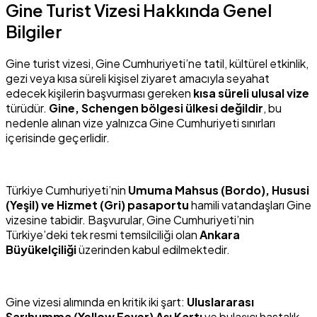
Gine Turist Vizesi Hakkında Genel
Bilgiler
Gine turist vizesi, Gine Cumhuriyeti’ne tatil, kültürel etkinlik,
gezi veya kısa süreli kişisel ziyaret amacıyla seyahat
edecek kişilerin başvurması gereken
kısa süreli ulusal vize
türüdür.
Gine, Schengen bölgesi ülkesi değildir
, bu
nedenle alınan vize yalnızca Gine Cumhuriyeti sınırları
içerisinde geçerlidir.
Türkiye Cumhuriyeti’nin
Umuma Mahsus (Bordo), Hususi
(Yeşil) ve Hizmet (Gri) pasaportu
hamili vatandaşları Gine
vizesine tabidir. Başvurular, Gine Cumhuriyeti’nin
Türkiye’deki tek resmi temsilciliği olan
Ankara
Büyükelçiliği
üzerinden kabul edilmektedir.
Gine vizesi alımında en kritik iki şart:
Uluslararası
Sarıhumma (Yellow Fever) Aşı Kartı
ve bulaşıcı hastalık