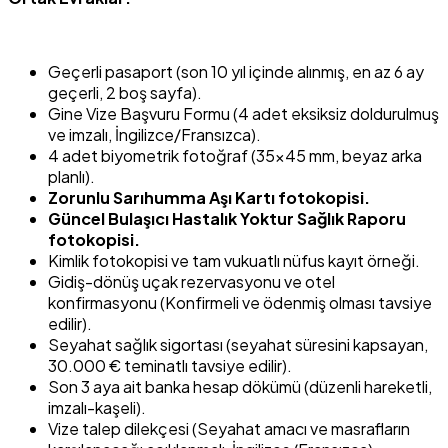
Geçerli pasaport (son 10 yıl içinde alınmış, en az 6 ay
geçerli, 2 boş sayfa).
Gine Vize Başvuru Formu (4 adet eksiksiz doldurulmuş
ve imzalı, İngilizce/Fransızca).
4 adet biyometrik fotoğraf (35×45 mm, beyaz arka
planlı).
Zorunlu Sarıhumma Aşı Kartı fotokopisi.
Güncel Bulaşıcı Hastalık Yoktur Sağlık Raporu
fotokopisi.
Kimlik fotokopisi ve tam vukuatlı nüfus kayıt örneği.
Gidiş-dönüş uçak rezervasyonu ve otel
konfirmasyonu (Konfirmeli ve ödenmiş olması tavsiye
edilir).
Seyahat sağlık sigortası (seyahat süresini kapsayan,
30.000 € teminatlı tavsiye edilir).
Son 3 aya ait banka hesap dökümü (düzenli hareketli,
imzalı-kaşeli).
Vize talep dilekçesi (Seyahat amacı ve masrafların