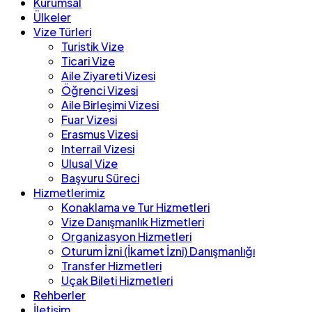
Kurumsal
Ülkeler
Vize Türleri
Turistik Vize
Ticari Vize
Aile Ziyareti Vizesi
Öğrenci Vizesi
Aile Birleşimi Vizesi
Fuar Vizesi
Erasmus Vizesi
Interrail Vizesi
Ulusal Vize
Başvuru Süreci
Hizmetlerimiz
Konaklama ve Tur Hizmetleri
Vize Danışmanlık Hizmetleri
Organizasyon Hizmetleri
Oturum İzni (İkamet İzni) Danışmanlığı
Transfer Hizmetleri
Uçak Bileti Hizmetleri
Rehberler
İletişim