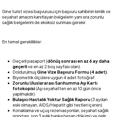
Gine turist vizesi başvurusu için başvuru sahibinin kimlik ve
seyahat amacını kanıtlayan belgelerin yanı sıra zorunlu
sağlık belgelerini de eksiksiz sunması gerekir.
En temel gereklilikler:
Geçerli pasaport (
dönüş sonrası en az 6 ay daha
geçerli
ve en az 2 boş sayfası olan).
Doldurulmuş
Gine Vize Başvuru Formu (4 adet)
.
Biyometrik ölçülere uygun 4 adet fotoğraf.
Zorunlu Uluslararası Sarıhumma Aşı Kartı
fotokopisi
(Aşı seyahatten en az 10 gün önce
yapılmalıdır).
Bulaşıcı Hastalık Yoktur Sağlık Raporu
(3 aydan
eski olmayan, AIDS/Hepatit gibi testleri içeren).
Konaklama ve uçuş rezervasyonları, seyahat sağlık
sigortası, son 3 aylık banka hesap dökümü ve gelir