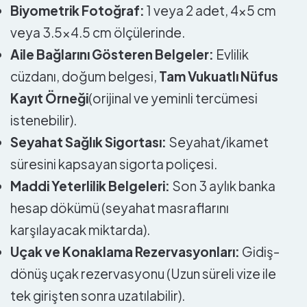
Biyometrik Fotoğraf:
1 veya 2 adet, 4×5 cm
veya 3.5×4.5 cm ölçülerinde.
Aile Bağlarını Gösteren Belgeler:
Evlilik
cüzdanı, doğum belgesi,
Tam Vukuatlı Nüfus
Kayıt Örneği
(orijinal ve yeminli tercümesi
istenebilir).
Seyahat Sağlık Sigortası:
Seyahat/ikamet
süresini kapsayan sigorta poliçesi.
Maddi Yeterlilik Belgeleri:
Son 3 aylık banka
hesap dökümü (seyahat masraflarını
karşılayacak miktarda).
Uçak ve Konaklama Rezervasyonları:
Gidiş-
dönüş uçak rezervasyonu (Uzun süreli vize ile
tek girişten sonra uzatılabilir).