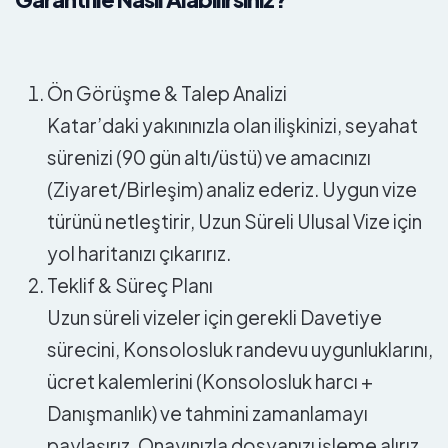
Ön Görüşme & Talep Analizi
Katar’daki yakınınızla olan ilişkinizi, seyahat
sürenizi (90 gün altı/üstü) ve amacınızı
(Ziyaret/Birleşim) analiz ederiz. Uygun vize
türünü netleştirir, Uzun Süreli Ulusal Vize için
yol haritanızı çıkarırız.
Teklif & Süreç Planı
Uzun süreli vizeler için gerekli Davetiye
sürecini, Konsolosluk randevu uygunluklarını,
ücret kalemlerini (Konsolosluk harcı +
Danışmanlık) ve tahmini zamanlamayı
paylaşırız. Onayınızla dosyanızı işleme alırız.