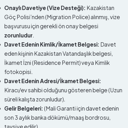
Onaylı Davetiye (Vize Desteği):
Kazakistan
Göç Polisi’nden (Migration Police) alınmış, vize
başvurusu için gerekli ön onay belgesi
zorunludur
.
Davet Edenin Kimlik/İkamet Belgesi:
Davet
eden kişinin Kazakistan Vatandaşlık belgesi,
İkamet İzni (Residence Permit) veya Kimlik
fotokopisi.
Davet Edenin Adresi/İkamet Belgesi:
Kiracı/ev sahibi olduğunu gösteren belge (Uzun
süreli kalışta zorunludur).
Gelir Belgeleri:
(Mali Garanti için davet edenin
son 3 aylık banka dökümü/maaş bordrosu,
tavsiye edilir).