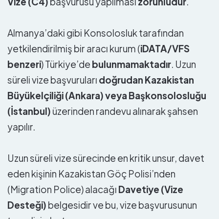
Vize (C4)
başvurusu yapılması
zorunludur
.
Almanya’daki gibi Konsolosluk tarafından
yetkilendirilmiş bir aracı kurum (
iDATA/VFS
benzeri
) Türkiye’de
bulunmamaktadır
. Uzun
süreli vize başvuruları
doğrudan Kazakistan
Büyükelçiliği (Ankara) veya Başkonsolosluğu
(İstanbul)
üzerinden randevu alınarak şahsen
yapılır.
Uzun süreli vize sürecinde en kritik unsur, davet
eden kişinin Kazakistan Göç Polisi’nden
(Migration Police) alacağı
Davetiye (Vize
Desteği)
belgesidir ve bu, vize başvurusunun