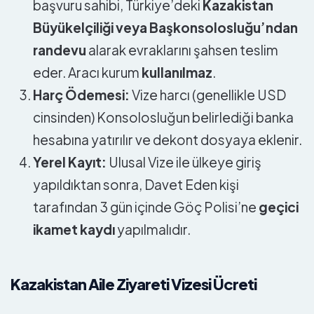
başvuru sahibi, Türkiye’deki
Kazakistan
Büyükelçiliği veya Başkonsolosluğu’ndan
randevu
alarak evraklarını şahsen teslim
eder. Aracı kurum
kullanılmaz
.
Harç Ödemesi:
Vize harcı (genellikle USD
cinsinden) Konsolosluğun belirlediği banka
hesabına yatırılır ve dekont dosyaya eklenir.
Yerel Kayıt:
Ulusal Vize ile ülkeye giriş
yapıldıktan sonra, Davet Eden kişi
tarafından 3 gün içinde Göç Polisi’ne
geçici
ikamet kaydı
yapılmalıdır.
Kazakistan Aile Ziyareti Vizesi Ücreti