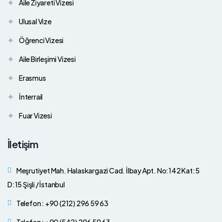
Aile Ziyareti Vizesi
Ulusal Vize
Öğrenci Vizesi
Aile Birleşimi Vizesi
Erasmus
İnterrail
Fuar Vizesi
İletişim
Meşrutiyet Mah. Halaskargazi Cad. İlbay Apt. No:142 Kat:5
D:15 Şişli / İstanbul
Telefon : +90 (212) 296 59 63