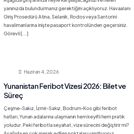
yanınızda bulundurmanız gerektiğini açıklıyoruz. Havaalanı
Giriş Prosedürü Atina, Selanik, Rodos veya Santorini
havalimanlarına inişte pasaport kontrolünden geçersiniz.
Görevli [...]
Haziran 4, 2026
Yunanistan Feribot Vizesi 2026: Bilet ve
Süreç
Çeşme-Sakız, İzmir-Sakız, Bodrum-Kos gibi feribot
hatları, Yunan adalarına ulaşmanın hem keyifli hem pratik
yoludur. Peki feribotla seyahat, vize sürecini değiştirir mi?
Aşağıda en çok merak edilen noktaları yanıtlıyoruz.