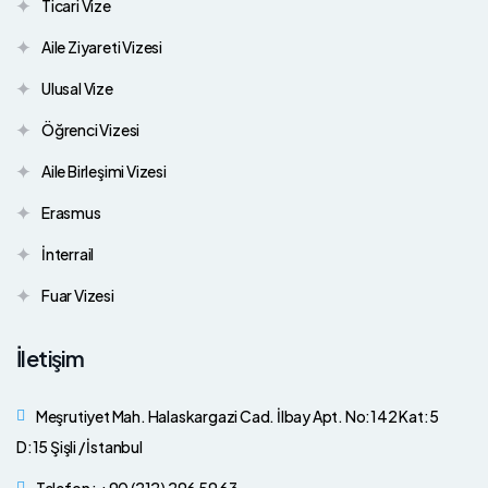
Ticari Vize
Aile Ziyareti Vizesi
Ulusal Vize
Öğrenci Vizesi
Aile Birleşimi Vizesi
Erasmus
İnterrail
Fuar Vizesi
İletişim
Meşrutiyet Mah. Halaskargazi Cad. İlbay Apt. No:142 Kat:5
D:15 Şişli / İstanbul