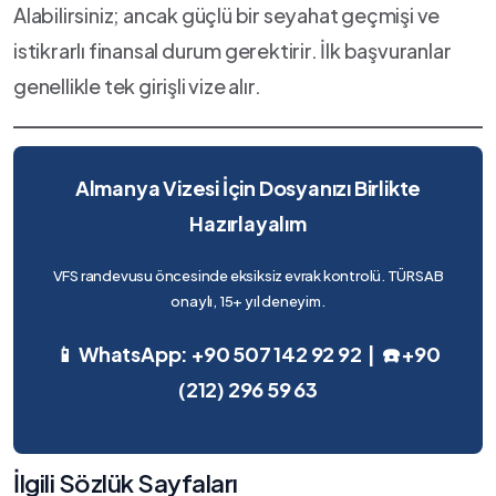
Alabilirsiniz; ancak güçlü bir seyahat geçmişi ve
istikrarlı finansal durum gerektirir. İlk başvuranlar
genellikle tek girişli vize alır.
Almanya Vizesi İçin Dosyanızı Birlikte
Hazırlayalım
VFS randevusu öncesinde eksiksiz evrak kontrolü. TÜRSAB
onaylı, 15+ yıl deneyim.
📱 WhatsApp: +90 507 142 92 92 | ☎️ +90
(212) 296 59 63
İlgili Sözlük Sayfaları