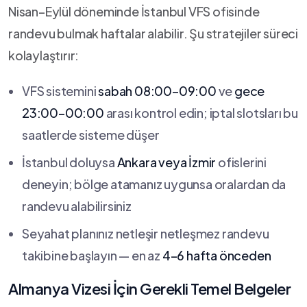
Nisan–Eylül döneminde İstanbul VFS ofisinde
randevu bulmak haftalar alabilir. Şu stratejiler süreci
kolaylaştırır:
VFS sistemini
sabah 08:00–09:00
ve
gece
23:00–00:00
arası kontrol edin; iptal slotsları bu
saatlerde sisteme düşer
İstanbul doluysa
Ankara veya İzmir
ofislerini
deneyin; bölge atamanız uygunsa oralardan da
randevu alabilirsiniz
Seyahat planınız netleşir netleşmez randevu
takibine başlayın — en az
4–6 hafta önceden
Almanya Vizesi İçin Gerekli Temel Belgeler