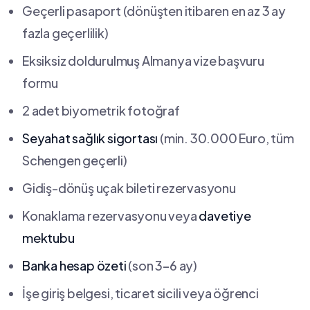
Geçerli pasaport (dönüşten itibaren en az 3 ay
fazla geçerlilik)
Eksiksiz doldurulmuş Almanya vize başvuru
formu
2 adet biyometrik fotoğraf
Seyahat sağlık sigortası
(min. 30.000 Euro, tüm
Schengen geçerli)
Gidiş-dönüş uçak bileti rezervasyonu
Konaklama rezervasyonu veya
davetiye
mektubu
Banka hesap özeti
(son 3–6 ay)
İşe giriş belgesi, ticaret sicili veya öğrenci