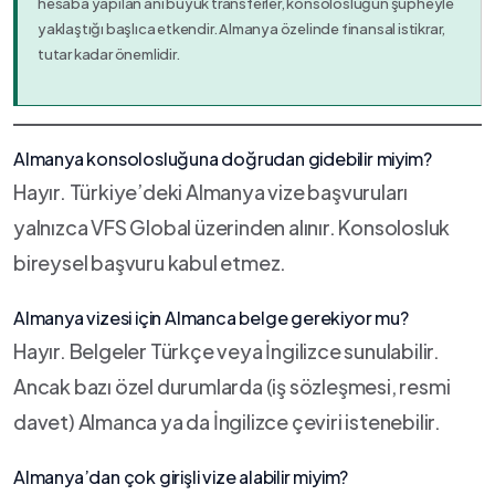
hesaba yapılan ani büyük transferler, konsolosluğun şüpheyle
yaklaştığı başlıca etkendir. Almanya özelinde finansal istikrar,
tutar kadar önemlidir.
Almanya konsolosluğuna doğrudan gidebilir miyim?
Hayır. Türkiye’deki Almanya vize başvuruları
yalnızca VFS Global üzerinden alınır. Konsolosluk
bireysel başvuru kabul etmez.
Almanya vizesi için Almanca belge gerekiyor mu?
Hayır. Belgeler Türkçe veya İngilizce sunulabilir.
Ancak bazı özel durumlarda (iş sözleşmesi, resmi
davet) Almanca ya da İngilizce çeviri istenebilir.
Almanya’dan çok girişli vize alabilir miyim?