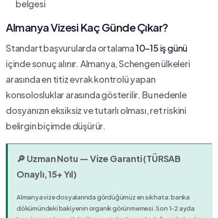
belgesi
Almanya Vizesi Kaç Günde Çıkar?
Standart başvurularda ortalama
10–15 iş günü
içinde sonuç alınır. Almanya, Schengen ülkeleri
arasında en titiz evrak kontrolü yapan
konsolosluklar arasında gösterilir. Bu nedenle
dosyanızın eksiksiz ve tutarlı olması, ret riskini
belirgin biçimde düşürür.
🔎 Uzman Notu — Vize Garanti (TÜRSAB
Onaylı, 15+ Yıl)
Almanya vize dosyalarında gördüğümüz en sık hata: banka
dökümündeki bakiyenin organik görünmemesi. Son 1-2 ayda