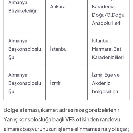
Almanya
Ankara
Karadeniz,
Büyükelçiliği
Doğu/G.Doğu
Anadolu illeri
Almanya
İstanbul,
Başkonsoloslu
İstanbul
Marmara, Batı
ğu
Karadeniz illeri
Almanya
İzmir, Ege ve
Başkonsoloslu
İzmir
Akdeniz
ğu
bölgesi illeri
Bölge ataması, ikamet adresinize göre belirlenir.
Yanlış konsolosluğa bağlı VFS ofisinden randevu
almanız başvurunuzun işleme alınmamasına yol açar;