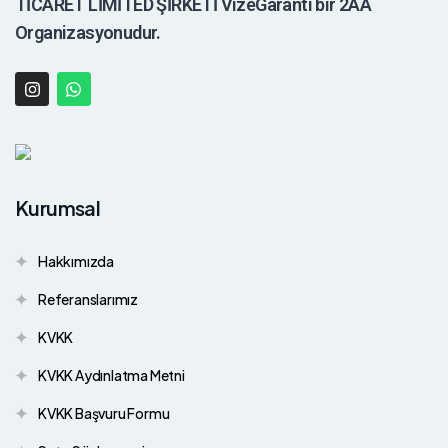
TİCARET LİMİTED ŞİRKETİ VizeGaranti bir 2AA
Organizasyonudur.
Kurumsal
Hakkımızda
Referanslarımız
KVKK
KVKK Aydınlatma Metni
KVKK Başvuru Formu