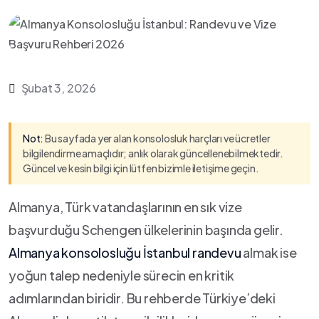
Şubat 3, 2026
Not:
Bu sayfada yer alan konsolosluk harçları ve ücretler
bilgilendirme amaçlıdır; anlık olarak güncellenebilmektedir.
Güncel ve kesin bilgi için lütfen bizimle iletişime geçin.
Almanya, Türk vatandaşlarının en sık vize
başvurduğu Schengen ülkelerinin başında gelir.
Almanya konsolosluğu İstanbul randevu
almak ise
yoğun talep nedeniyle sürecin en kritik
adımlarından biridir. Bu rehberde Türkiye’deki