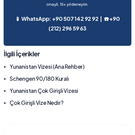
onaylı, 15+ yıl deneyim.
📱 WhatsApp: +90 507 142 92 92 | ☎️ +90
(212) 296 59 63
İlgili İçerikler
Yunanistan Vizesi (Ana Rehber)
Schengen 90/180 Kuralı
Yunanistan Çok Girişli Vizesi
Çok Girişli Vize Nedir?