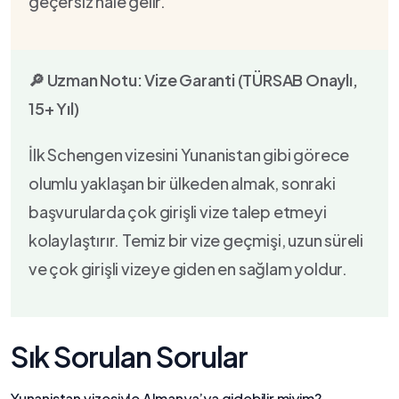
geçersiz hale gelir.
🔎 Uzman Notu: Vize Garanti (TÜRSAB Onaylı,
15+ Yıl)
İlk Schengen vizesini Yunanistan gibi görece
olumlu yaklaşan bir ülkeden almak, sonraki
başvurularda çok girişli vize talep etmeyi
kolaylaştırır. Temiz bir vize geçmişi, uzun süreli
ve çok girişli vizeye giden en sağlam yoldur.
Sık Sorulan Sorular
Yunanistan vizesiyle Almanya’ya gidebilir miyim?