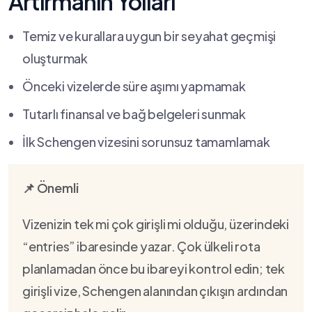
Artırmanın Yolları
Temiz ve kurallara uygun bir seyahat geçmişi
oluşturmak
Önceki vizelerde süre aşımı yapmamak
Tutarlı finansal ve bağ belgeleri sunmak
İlk Schengen vizesini sorunsuz tamamlamak
📌 Önemli
Vizenizin tek mi çok girişli mi olduğu, üzerindeki
“entries” ibaresinde yazar. Çok ülkeli rota
planlamadan önce bu ibareyi kontrol edin; tek
girişli vize, Schengen alanından çıkışın ardından