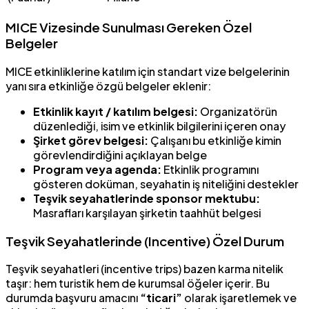
MICE Vizesinde Sunulması Gereken Özel
Belgeler
MICE etkinliklerine katılım için standart vize belgelerinin
yanı sıra etkinliğe özgü belgeler eklenir:
Etkinlik kayıt / katılım belgesi:
Organizatörün
düzenlediği, isim ve etkinlik bilgilerini içeren onay
Şirket görev belgesi:
Çalışanı bu etkinliğe kimin
görevlendirdiğini açıklayan belge
Program veya agenda:
Etkinlik programını
gösteren doküman, seyahatin iş niteliğini destekler
Teşvik seyahatlerinde sponsor mektubu:
Masrafları karşılayan şirketin taahhüt belgesi
Teşvik Seyahatlerinde (Incentive) Özel Durum
Teşvik seyahatleri (incentive trips) bazen karma nitelik
taşır: hem turistik hem de kurumsal öğeler içerir. Bu
durumda başvuru amacını
“ticari”
olarak işaretlemek ve