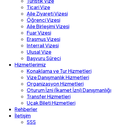
Turistik Vize
Ticari Vize
Aile Ziyareti Vizesi
Öğrenci Vizesi
Aile Birleşimi Vizesi
Fuar Vizesi
Erasmus Vizesi
Interrail Vizesi
Ulusal Vize
Başvuru Süreci
Hizmetlerimiz
Konaklama ve Tur Hizmetleri
Vize Danışmanlık Hizmetleri
Organizasyon Hizmetleri
Oturum İzni (İkamet İzni) Danışmanlığı
Transfer Hizmetleri
Uçak Bileti Hizmetleri
Rehberler
İletişim
SSS