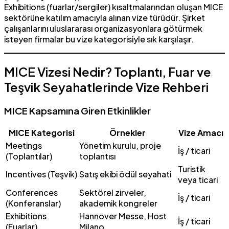
Exhibitions (fuarlar/sergiler) kısaltmalarından oluşan MICE
sektörüne katılım amacıyla alınan vize türüdür. Şirket
çalışanlarını uluslararası organizasyonlara götürmek
isteyen firmalar bu vize kategorisiyle sık karşılaşır.
MICE Vizesi Nedir? Toplantı, Fuar ve
Teşvik Seyahatlerinde Vize Rehberi
MICE Kapsamına Giren Etkinlikler
MICE Kategorisi
Örnekler
Vize Amacı
Meetings
Yönetim kurulu, proje
İş / ticari
(Toplantılar)
toplantısı
Turistik
Incentives (Teşvik)
Satış ekibi ödül seyahati
veya ticari
Conferences
Sektörel zirveler,
İş / ticari
(Konferanslar)
akademik kongreler
Exhibitions
Hannover Messe, Host
İş / ticari
(Fuarlar)
Milano