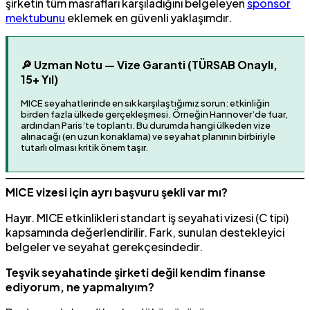
şirketin tüm masrafları karşıladığını belgeleyen
sponsor
mektubunu
eklemek en güvenli yaklaşımdır.
🔎 Uzman Notu — Vize Garanti (TÜRSAB Onaylı,
15+ Yıl)
MICE seyahatlerinde en sık karşılaştığımız sorun: etkinliğin
birden fazla ülkede gerçekleşmesi. Örneğin Hannover’de fuar,
ardından Paris’te toplantı. Bu durumda hangi ülkeden vize
alınacağı (en uzun konaklama) ve seyahat planının birbiriyle
tutarlı olması kritik önem taşır.
MICE vizesi için ayrı başvuru şekli var mı?
Hayır. MICE etkinlikleri standart iş seyahati vizesi (C tipi)
kapsamında değerlendirilir. Fark, sunulan destekleyici
belgeler ve seyahat gerekçesindedir.
Teşvik seyahatinde şirketi değil kendim finanse
ediyorum, ne yapmalıyım?