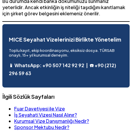
Bu durumda kendi banka dökümünüzü sunmanız
yeterlidir. Ancak etkinliğin iş niteliği taşıdığını kanıtlamak
için şirket görev belgesini eklemeniz önerilir.
MICE Seyahat Vizelerinizi Birlikte Yönetelim
Toplu kayıt, ekip koordinasyonu, eksiksiz dosya. TÜRSAB
onaylı, 15+ yıl kurumsal deneyim.
📱 WhatsApp: +90 507 142 92 92 | ☎️ +90 (212)
296 59 63
İlgili Sözlük Sayfaları
Fuar Davetiyesi ile Vize
İş Seyahati Vizesi Nasıl Alınır?
Kurumsal Vize Danışmanlığı Nedir?
Sponsor Mektubu Nedir?