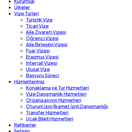
Kurumsal
Ülkeler
Vize Türleri
Turistik Vize
Ticari Vize
Aile Ziyareti Vizesi
Öğrenci Vizesi
Aile Birleşimi Vizesi
Fuar Vizesi
Erasmus Vizesi
Interrail Vizesi
Ulusal Vize
Başvuru Süreci
Hizmetlerimiz
Konaklama ve Tur Hizmetleri
Vize Danışmanlık Hizmetleri
Organizasyon Hizmetleri
Oturum İzni (İkamet İzni) Danışmanlığı
Transfer Hizmetleri
Uçak Bileti Hizmetleri
Rehberler
İletişim