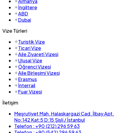
Almanya
İngiltere
ABD
Dubai
Vize Türleri
Turistik Vize
Ticari Vize
Aile Ziyareti Vizesi
Ulusal Vize
Öğrenci Vizesi
Aile Birleşimi Vizesi
Erasmus
İnterrail
Fuar Vizesi
İletişim
Meşrutiyet Mah. Halaskargazi Cad. İlbay Apt.
No:142 Kat:5 D:15 Şişli / İstanbul
Telefon : +90 (212) 296 59 63
Telefon : +90 (542) 296 59 63